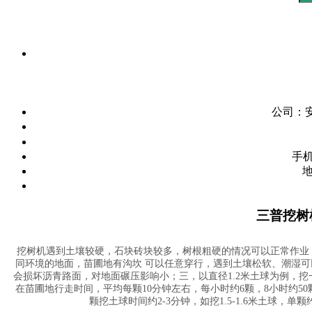
公司：
手
三普挖树
挖树机遇到土壤较硬，石块砖块较多，树根粗硬的情况可以正常作业
同环境的地面，苗圃地有沟坎 可以任意穿行，遇到土壤松软、潮湿
会损坏沥青路面，对地面碾压影响小；三，以直径1.2米土球为例，挖
在苗圃地行走时间，平均每颗10分钟左右，每小时约6颗，8小时约50颗
颗挖土球时间约2-3分钟，如挖1.5-1.6米土球，单颗约